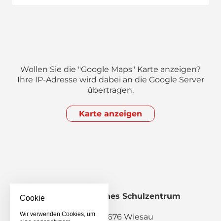
Wollen Sie die "Google Maps" Karte anzeigen?
Ihre IP-Adresse wird dabei an die Google Server
übertragen.
Karte anzeigen
Staatliches Berufliches Schulzentrum
Cookie
Wiesau
Wir verwenden Cookies, um
Pestalozzistraße 2, 95676 Wiesau