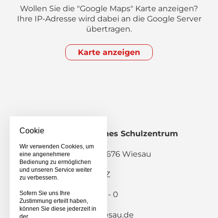
Wollen Sie die "Google Maps" Karte anzeigen?
Ihre IP-Adresse wird dabei an die Google Server
übertragen.
Karte anzeigen
Cookie
Staatliches Berufliches Schulzentrum
Wiesau
Wir verwenden Cookies, um
Pestalozzistraße 2, 95676 Wiesau
eine angenehmere
Bedienung zu ermöglichen
und unseren Service weiter
Schulanmeldung BSZ
zu verbessern.
Telefon: 09634 / 9203 - 0
Sofern Sie uns Ihre
Zustimmung erteilt haben,
Telefax: 09634 / 8282
können Sie diese jederzeit in
E-Mail:
info(at)bsz-wiesau.de
der