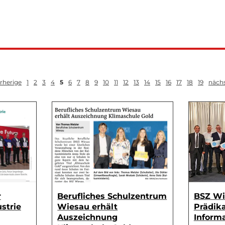
rherige
1
2
3
4
5
6
7
8
9
10
11
12
13
14
15
16
17
18
19
näch
r
Berufliches Schulzentrum
BSZ Wi
ustrie
Wiesau erhält
Prädika
Auszeichnung
Informa