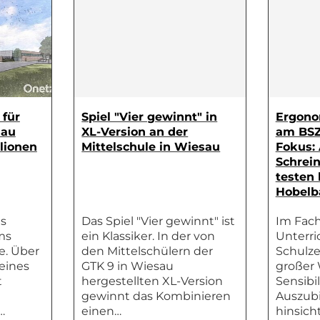
 für
Spiel "Vier gewinnt" in
Ergono
sau
XL-Version an der
am BSZ
lionen
Mittelschule in Wiesau
Fokus:
Schrei
testen 
Hobelb
es
Das Spiel "Vier gewinnt" ist
Im Fach
ms
ein Klassiker. In der von
Unterri
e. Über
den Mittelschülern der
Schulz
eines
GTK 9 in Wiesau
großer 
t
hergestellten XL-Version
Sensibi
gewinnt das Kombinieren
Auszub
…
einen…
hinsich