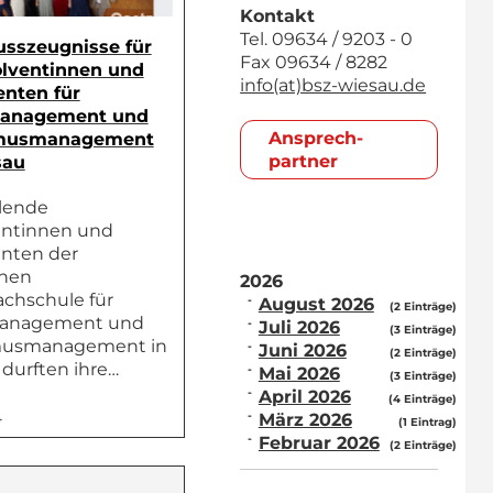
Kontakt
Tel. 09634 / 9203 - 0
usszeugnisse für
Fax 09634 / 8282
olventinnen und
info(at)bsz-wiesau.de
enten für
anagement und
Ansprech­
smusmanagement
partner
sau
hlende
entinnen und
nten der
chen
2026
achschule für
August 2026
(2 Einträge)
anagement und
Juli 2026
(3 Einträge)
musmanagement in
Juni 2026
(2 Einträge)
durften ihre…
Mai 2026
(3 Einträge)
April 2026
(4 Einträge)
März 2026
4
(1 Eintrag)
Februar 2026
(2 Einträge)