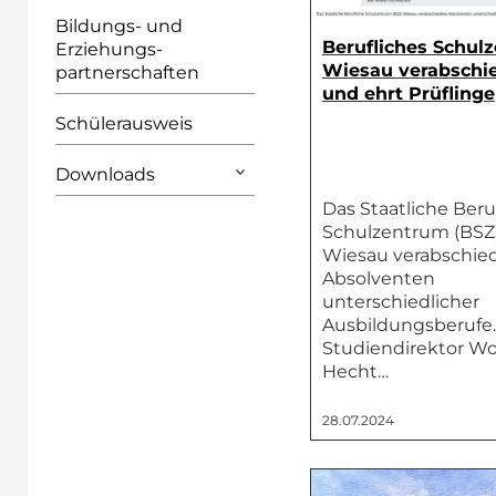
Bildungs- und
Berufliches Schul
Erziehungs­
Wiesau verabschi
partnerschaften
und ehrt Prüflinge
Schülerausweis
Downloads
Das Staatliche Beru
Schulzentrum (BSZ
Wiesau verabschie
Absolventen
unterschiedlicher
Ausbildungsberufe.
Studiendirektor W
Hecht…
28.07.2024