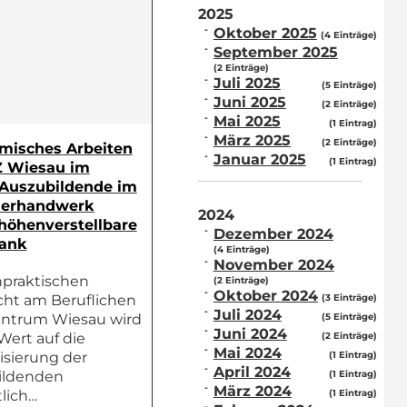
2025
Oktober 2025
(4 Einträge)
September 2025
(2 Einträge)
Juli 2025
(5 Einträge)
Juni 2025
(2 Einträge)
Mai 2025
(1 Eintrag)
März 2025
(2 Einträge)
misches Arbeiten
Januar 2025
(1 Eintrag)
 Wiesau im
 Auszubildende im
nerhandwerk
2024
höhenverstellbare
Dezember 2024
ank
(4 Einträge)
November 2024
praktischen
(2 Einträge)
Oktober 2024
(3 Einträge)
cht am Beruflichen
Juli 2024
(5 Einträge)
entrum Wiesau wird
Juni 2024
(2 Einträge)
Wert auf die
Mai 2024
(1 Eintrag)
lisierung der
April 2024
(1 Eintrag)
ildenden
März 2024
(1 Eintrag)
tlich…