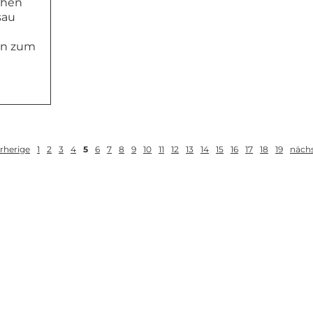
chen
sau
en zum
rherige
1
2
3
4
5
6
7
8
9
10
11
12
13
14
15
16
17
18
19
näch