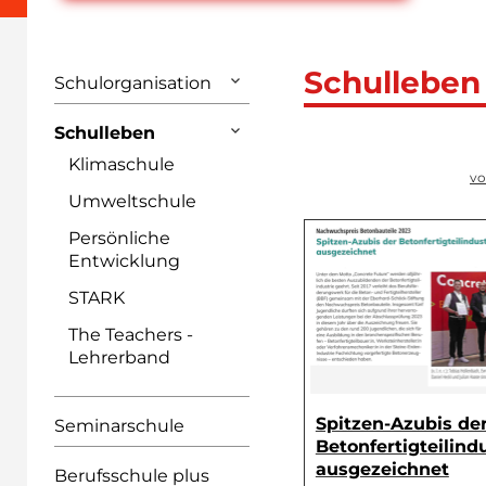
Schulleben
Schulorganisation
Schulleben
Klimaschule
vo
Umweltschule
Persönliche
Entwicklung
STARK
The Teachers -
Lehrerband
Spitzen-Azubis de
Seminarschule
Betonfertigteilind
ausgezeichnet
Berufsschule plus