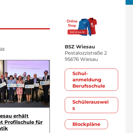
BSZ Wiesau
ste
Pestalozzistraße 2
95676 Wiesau
Schul­
anmeldung
Berufsschule
Schülerauswei
s
esau erhält
t Profilschule für
Blockpläne
tik