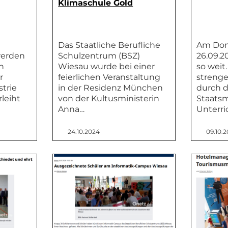
Klimaschule Gold
Das Staatliche Berufliche
Am Don
werden
Schulzentrum (BSZ)
26.09.2
en
Wiesau wurde bei einer
so weit
r
feierlichen Veranstaltung
strenge
strie
in der Residenz München
durch d
rleiht
von der Kultusministerin
Staatsm
Anna…
Unterri
24.10.2024
09.10.2