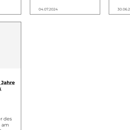
04.07.2024
30.06.
 Jahre
k
r des
s am