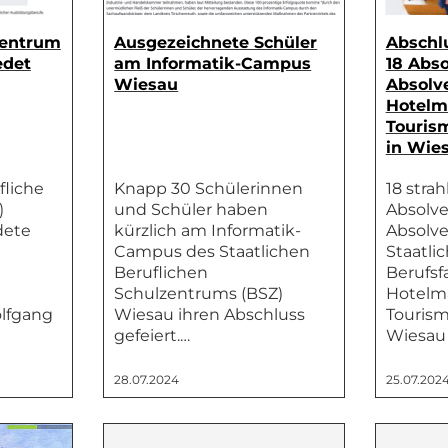
zentrum
Ausgezeichnete Schüler
Abschl
edet
am Informatik-Campus
18 Abs
Wiesau
Absolv
Hotelm
Touri
in Wie
fliche
Knapp 30 Schülerinnen
18 stra
)
und Schüler haben
Absolv
dete
kürzlich am Informatik-
Absolve
Campus des Staatlichen
Staatli
Beruflichen
Berufsf
Schulzentrums (BSZ)
Hotelm
olfgang
Wiesau ihren Abschluss
Touris
gefeiert.…
Wiesau 
28.07.2024
25.07.202