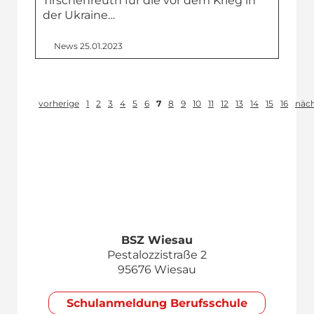
Tirschenreuth für die vor dem Krieg in
der Ukraine…
News
25.01.2023
vorherige
1
2
3
4
5
6
7
8
9
10
11
12
13
14
15
16
näc
BSZ Wiesau
Pestalozzistraße 2
95676 Wiesau
Schul­anmeldung Berufsschule