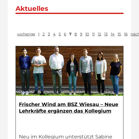
Aktuelles
vorherige
1
2
3
4
5
6
7
8
9
10
11
12
13
14
15
16
näc
Frischer Wind am BSZ Wiesau – Neue
Lehrkräfte ergänzen das Kollegium
Neu im Kollegium unterstützt Sabine