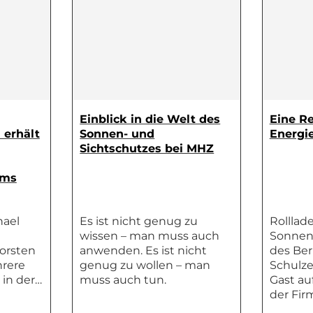
Einblick in die Welt des
Eine Re
 erhält
Sonnen- und
Energi
Sichtschutzes bei MHZ
ums
hael
Es ist nicht genug zu
Rolllad
wissen – man muss auch
Sonnen
orsten
anwenden. Es ist nicht
des Ber
rere
genug zu wollen – man
Schulz
 in der…
muss auch tun.
Gast au
der Fir