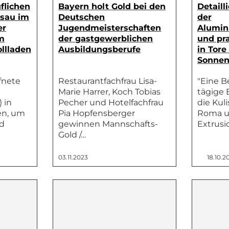
flichen
Bayern holt Gold bei den
Detaill
sau im
Deutschen
der
er
Jugendmeisterschaften
Alumin
m
der gastgewerblichen
und pra
llladen
Ausbildungsberufe
in Tore
Sonnen
fnete
Restaurantfachfrau Lisa-
"Eine B
Marie Harrer, Koch Tobias
tägige 
 in
Pecher und Hotelfachfrau
die Kul
en, um
Pia Hopfensberger
Roma u
d
gewinnen Mannschafts-
Extrus
Gold /…
03.11.2023
18.10.2