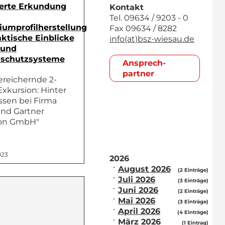
ierte Erkundung
Kontakt
Tel. 09634 / 9203 - 0
iumprofilherstellung
Fax 09634 / 8282
ktische Einblicke
info(at)bsz-wiesau.de
 und
schutzsysteme
Ansprech­
partner
ereichernde 2-
Exkursion: Hinter
issen bei Firma
nd Gartner
ion GmbH"
023
2026
August 2026
(2 Einträge)
Juli 2026
(3 Einträge)
Juni 2026
(2 Einträge)
Mai 2026
(3 Einträge)
April 2026
(4 Einträge)
März 2026
(1 Eintrag)