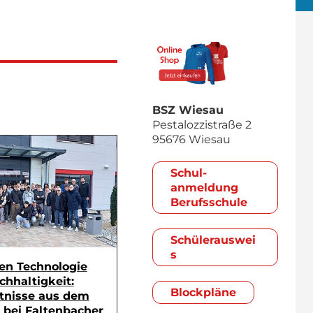
BSZ Wiesau
Pestalozzistraße 2
95676 Wiesau
Schul­
anmeldung
Berufsschule
Schülerauswei
s
en Technologie
hhaltigkeit:
Blockpläne
tnisse aus dem
 bei Faltenbacher