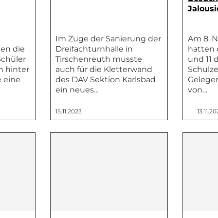
Jalous
Im Zuge der Sanierung der
Am 8. 
en die
Dreifachturnhalle in
hatten 
Schüler
Tirschenreuth musste
und 11 
 hinter
auch für die Kletterwand
Schulz
 eine
des DAV Sektion Karlsbad
Gelegen
ein neues…
von…
15.11.2023
13.11.20