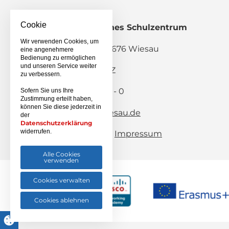
Cookie
Staatliches Berufliches Schulzentrum
Wiesau
Wir verwenden Cookies, um
Pestalozzistraße 2, 95676 Wiesau
eine angenehmere
Bedienung zu ermöglichen
und unseren Service weiter
Schulanmeldung BSZ
zu verbessern.
Telefon: 09634 / 9203 - 0
Sofern Sie uns Ihre
Zustimmung erteilt haben,
Telefax: 09634 / 8282
können Sie diese jederzeit in
E-Mail:
info(at)bsz-wiesau.de
der
Datenschutzerklärung
widerrufen.
Sitemap
Impressum
Datenschutz
Alle Cookies
verwenden
Cookies verwalten
Cookies ablehnen