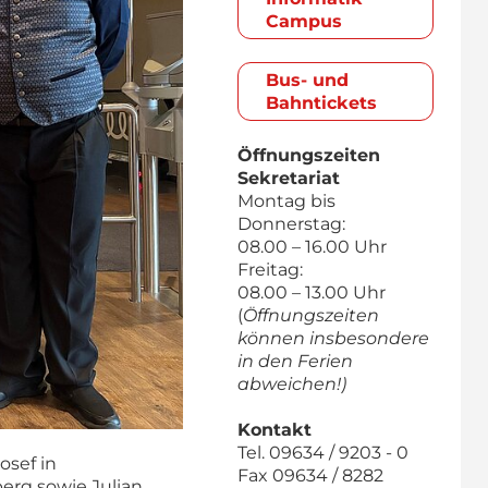
Campus
Bus- und
Bahntickets
Öffnungszeiten
Sekretariat
Montag bis
Donnerstag:
08.00 – 16.00 Uhr
Freitag:
08.00 – 13.00 Uhr
(
Öffnungszeiten
können insbesondere
in den Ferien
abweichen!)
Kontakt
Tel. 09634 / 9203 - 0
osef in
Fax 09634 / 8282
erg sowie Julian