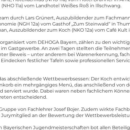
 (NHO 11a) vom Landhotel Weißes Roß in Illschwang.
eam durch Lars Grünert, Auszubildender zum Fachmann 
onomie (NGH 12a) vom Gasthof „Zum Steinwald“ in Thu
n, Auszubildender zum Koch (NKO 12a) vom Café Kult 
, organisiert vom DEHOGA Bayern, zählen zu den wicht
 im Gastgewerbe. An zwei Tagen stellten die Teilnehme
unter Beweis – unter anderem bei Warenerkennung, fac
Eindecken festlicher Tafeln sowie professionellen Servi
as abschließende Wettbewerbsessen: Der Koch entwic
korb ein mehrgängiges Menü, das anschließend von de
 und serviert wurde. Dabei waren neben fachlichem Könne
reten entscheidend.
Gruppe von Fachlehrer Josef Bojer. Zudem wirkte Fachb
ls Jurymitglied an der Bewertung der Wettbewerbsleist
 Bayerischen Jugendmeisterschaften bot allen Beteilig