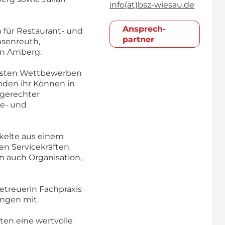
info(at)bsz-wiesau.de
Ansprech­
für Restaurant- und
partner
msenreuth,
in Amberg.
igsten Wettbewerben
nden ihr Können in
hgerechter
ce- und
kelte aus einem
n Servicekräften
n auch Organisation,
etreuerin Fachpraxis
ungen mit.
ten eine wertvolle