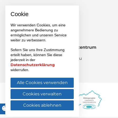
Cookie
Wir verwenden Cookies, um eine
angenehmere Bedienung zu
ermöglichen und unseren Service
weiter zu verbessern.
Staatliches Berufliches Schulzentrum
Sofern Sie uns Ihre Zustimmung
Wiesau
erteilt haben, können Sie diese
Pestalozzistraße 2, 95676 Wiesau
jederzeit in der
Datenschutzerklärung
Schulanmeldung BSZ
widerrufen.
Alle Cookies verwenden
Cookies verwalten
Cookies ablehnen