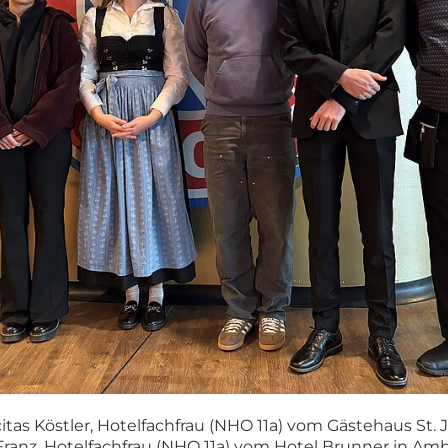
itas Köstler, Hotelfachfrau (NHO 11a) vom Gästehaus St. J
Franz, Hotelfachfrau (NHO 11a) vom Hotel Brunner in Amb