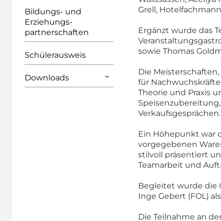
Grell, Hotelfachmann
Bildungs- und
Erziehungs­
Ergänzt wurde das T
partnerschaften
Veranstaltungsgastr
sowie Thomas Goldma
Schülerausweis
Die Meisterschaften
Downloads
für Nachwuchskräfte
Theorie und Praxis 
Speisenzubereitung, 
Verkaufsgesprächen.
Ein Höhepunkt war d
vorgegebenen Waren
stilvoll präsentiert
Teamarbeit und Auft
Begleitet wurde die 
Inge Gebert (FOL) a
Die Teilnahme an den