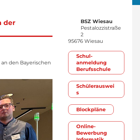
 der
BSZ Wiesau
Pestalozzistraße
2
95676 Wiesau
Schul­
 an den Bayerischen
anmeldung
Berufsschule
Schülerauswei
s
Blockpläne
Online-
Bewerbung
Informatik