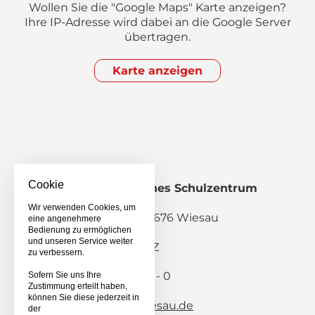
Wollen Sie die "Google Maps" Karte anzeigen?
Ihre IP-Adresse wird dabei an die Google Server
übertragen.
Karte anzeigen
Cookie
Staatliches Berufliches Schulzentrum
Wiesau
Wir verwenden Cookies, um
Pestalozzistraße 2, 95676 Wiesau
eine angenehmere
Bedienung zu ermöglichen
und unseren Service weiter
Schulanmeldung BSZ
zu verbessern.
Telefon: 09634 / 9203 - 0
Sofern Sie uns Ihre
Zustimmung erteilt haben,
Telefax: 09634 / 8282
können Sie diese jederzeit in
E-Mail:
info(at)bsz-wiesau.de
der