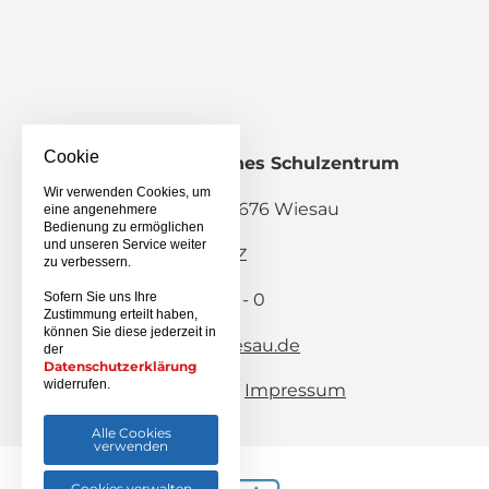
Cookie
Staatliches Berufliches Schulzentrum
Wiesau
Wir verwenden Cookies, um
Pestalozzistraße 2, 95676 Wiesau
eine angenehmere
Bedienung zu ermöglichen
und unseren Service weiter
Schulanmeldung BSZ
zu verbessern.
Telefon: 09634 / 9203 - 0
Sofern Sie uns Ihre
Zustimmung erteilt haben,
Telefax: 09634 / 8282
können Sie diese jederzeit in
E-Mail:
info(at)bsz-wiesau.de
der
Datenschutzerklärung
widerrufen.
Sitemap
Impressum
Datenschutz
Alle Cookies
verwenden
Cookies verwalten