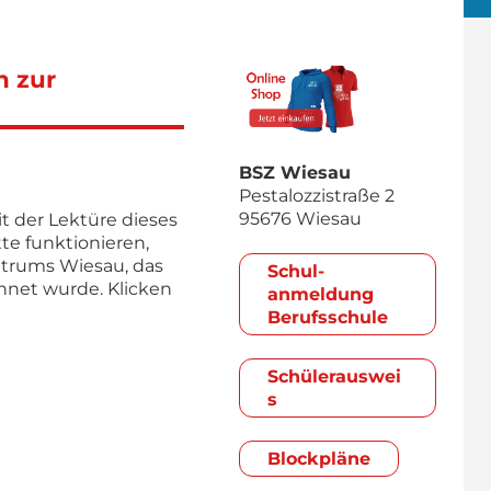
n zur
BSZ Wiesau
Pestalozzistraße 2
95676 Wiesau
it der Lektüre dieses
tte funktionieren,
entrums Wiesau, das
Schul­
chnet wurde. Klicken
anmeldung
Berufsschule
Schülerauswei
s
Blockpläne