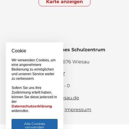
Karte anzeigen
Staatliches Berufliches Schulzentrum
Cookie
Wiesau
Wir verwenden Cookies, um
Pestalozzistraße 2, 95676 Wiesau
eine angenehmere
Bedienung zu ermöglichen
Schulanmeldung BSZ
und unseren Service weiter
zu verbessern.
Telefon: 09634 / 9203 - 0
Sofern Sie uns Ihre
Telefax: 09634 / 8282
Zustimmung erteilt haben,
können Sie diese jederzeit in
E-Mail:
info(at)bsz-wiesau.de
der
Datenschutzerklärung
Sitemap
Impressum
widerrufen.
Datenschutz
Alle Cookies
verwenden