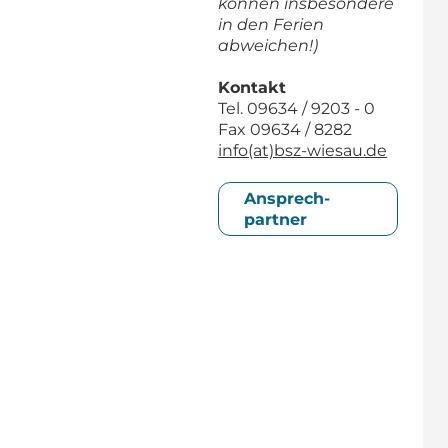
können insbesondere
in den Ferien
abweichen!)
Kontakt
Tel. 09634 / 9203 - 0
Fax 09634 / 8282
info(at)bsz-wiesau.de
Ansprech­
partner