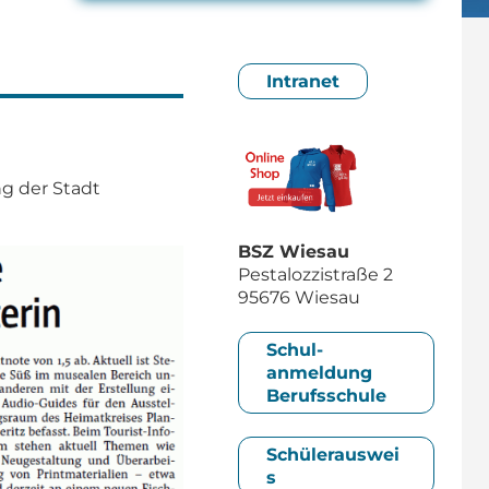
Intranet
ng der Stadt
BSZ Wiesau
Pestalozzistraße 2
95676 Wiesau
Schul­
anmeldung
Berufsschule
Schülerauswei
s