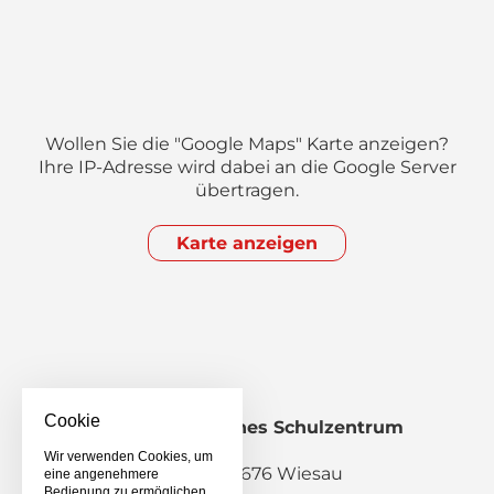
Wollen Sie die "Google Maps" Karte anzeigen?
Ihre IP-Adresse wird dabei an die Google Server
übertragen.
Karte anzeigen
Cookie
Staatliches Berufliches Schulzentrum
Wiesau
Wir verwenden Cookies, um
Pestalozzistraße 2, 95676 Wiesau
eine angenehmere
Bedienung zu ermöglichen