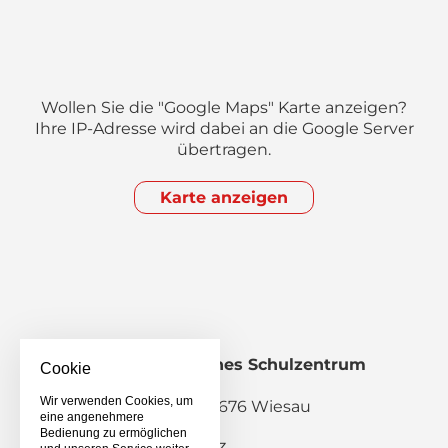
Wollen Sie die "Google Maps" Karte anzeigen?
Ihre IP-Adresse wird dabei an die Google Server
übertragen.
Karte anzeigen
Staatliches Berufliches Schulzentrum
Cookie
Wiesau
Wir verwenden Cookies, um
Pestalozzistraße 2, 95676 Wiesau
eine angenehmere
Bedienung zu ermöglichen