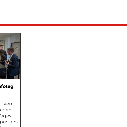
nfotag
itiven
eichen
Tages
pus des